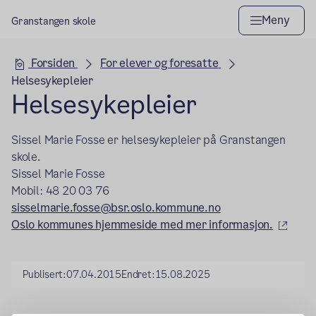
Meny
Granstangen skole
Hovedseksjon
Forsiden
For elever og foresatte
Helsesykepleier
Helsesykepleier
Sissel Marie Fosse
er helsesykepleier på Granstangen
skole.
Sissel Marie Fosse
Mobil: 48 20 03 76
sisselmarie.fosse@bsr.oslo.kommune.no
(ekst
Oslo kommunes hjemmeside med mer informasjon.
Publisert:
07.04.2015
Endret:
15.08.2025