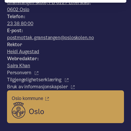
Granstangen skole, PB 6127 Etterstad,
0602 Oslo
Telefon:
23 38 80 00
E-post:
postmottak.granstangen@osloskolen.no
Rektor
Heidi Augestad
Webredaktør:
Saira Khan
Personvern
Tilgjengelighetserklæring
Bruk av informasjonskapsler
Oslo kommune