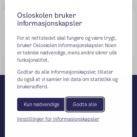
Osloskolen bruker
Informasjon fra Helsesykepleier
informasjonskapsler
Helseskjema 8 trinn.pdf
For at nettstedet skal fungere og være trygt,
Info til foresatte helsesamtalen.pdf
bruker Osloskolen informasjonskapsler. Noen
er teknisk nødvendige, mens andre sikrer ulik
funksjonalitet.
Godtar du alle informasjonskapsler, tillater
du også at vi samler inn data om statistikk og
Granstangen skole
brukeradferd.
– en del av Osloskolen
Kun nødvendige
Godta alle
Besøks- og leveringsadresse:
Granstangen 52, 1051 Oslo
Innstillinger for informasjonskapsler
Postadresse:
Oslo kommune, Utdanningsetaten,