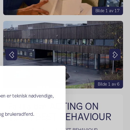
Bilde 1 av 17
Forrige
Neste
Bilde 1 av 6
oen er teknisk nødvendige,
Fakta om ACTING ON
YOUR BEST BEHAVIOUR
 og brukeradferd.