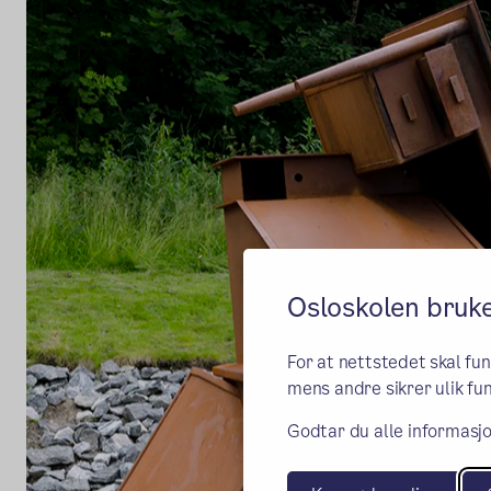
Osloskolen bruk
For at nettstedet skal fu
mens andre sikrer ulik fun
Godtar du alle informasjo