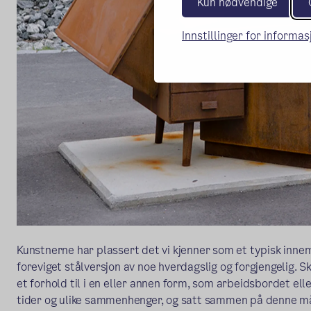
Kun nødvendige
Innstillinger for informa
Kunstnerne har plassert det vi kjenner som et typisk inne
foreviget stålversjon av noe hverdagslig og forgjengelig. S
et forhold til i en eller annen form, som arbeidsbordet ell
tider og ulike sammenhenger, og satt sammen på denne må