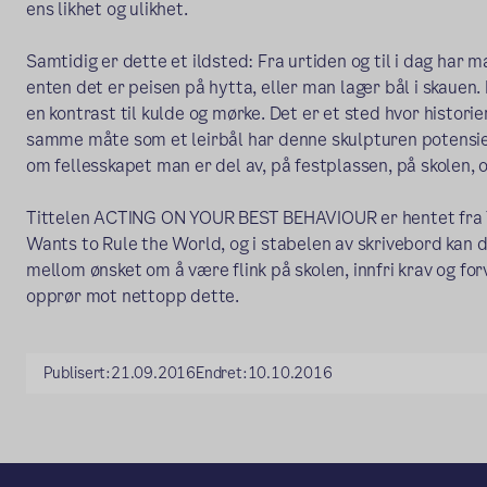
ens likhet og ulikhet.
Samtidig er dette et ildsted: Fra urtiden og til i dag har 
enten det er peisen på hytta, eller man lager bål i skauen. 
en kontrast til kulde og mørke. Det er et sted hvor historie
samme måte som et leirbål har denne skulpturen potensiel
om fellesskapet man er del av, på festplassen, på skolen, o
Tittelen ACTING ON YOUR BEST BEHAVIOUR er hentet fra Te
Wants to Rule the World, og i stabelen av skrivebord kan 
mellom ønsket om å være flink på skolen, innfri krav og fo
opprør mot nettopp dette.
Publisert:
21.09.2016
Endret:
10.10.2016