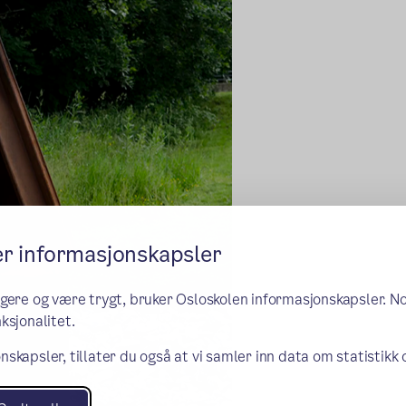
er informasjonskapsler
ngere og være trygt, bruker Osloskolen informasjonskapsler. N
ksjonalitet.
nskapsler, tillater du også at vi samler inn data om statistikk