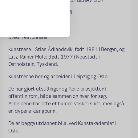
Tittel: ACTING ON YOUR BEST BEHAVIOUR
Teknikk: Skulptur i cortenstål
År: 2015
Sted: Festplassen
Kunstnere: Stian Ådlandsvik, født 1981 i Bergen, og
Lutz-Rainer Müller,født 1977 i Neustadt i
Ostholstein, Tyskland.
Kunstnerne bor og arbeider i Leipzig og Oslo.
De har gjort utstillinger og flere prosjekter i
offentlig rom, både sammen og hver for seg.
Arbeidene har ofte et humoristisk tilsnitt, men også
en dypere klangbunn.
De er begge utdannet bl.a. ved Kunstakademiet i
Oslo.