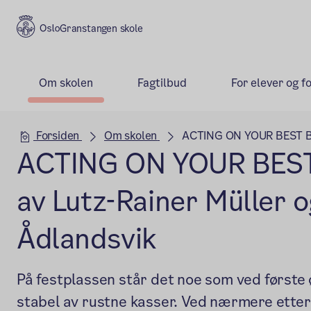
Granstangen skole
Om skolen
Fagtilbud
For elever og f
Hovedseksjon
Forsiden
Om skolen
ACTING ON YOUR BEST BEH
ACTING ON YOUR BES
av Lutz-Rainer Müller o
Ådlandsvik
På festplassen står det noe som ved første
stabel av rustne kasser. Ved nærmere etter