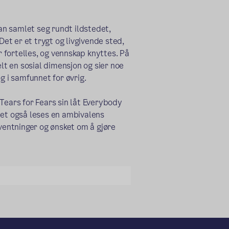
man samlet seg rundt ildstedet,
Det er et trygt og livgivende sted,
r fortelles, og vennskap knyttes. På
t en sosial dimensjon og sier noe
g i samfunnet for øvrig.
ars for Fears sin låt Everybody
det også leses en ambivalens
rventninger og ønsket om å gjøre