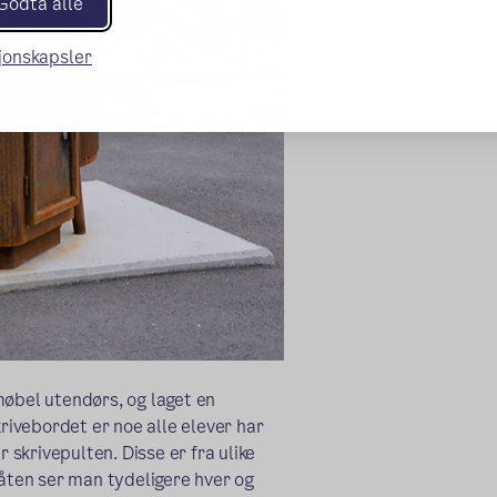
Godta alle
sjonskapsler
møbel utendørs, og laget en
krivebordet er noe alle
elever har
er skrivepulten.
Disse er fra ulike
ten ser man tydeligere hver og