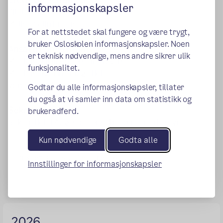
informasjonskapsler
Bilal Salih
Melisa Selin Erdem
For at nettstedet skal fungere og være trygt,
bruker Osloskolen informasjonskapsler. Noen
Ansattrepresentant
er teknisk nødvendige, mens andre sikrer ulik
Medlem: Eirin Andersen Gravem
funksjonalitet.
Medlem: Katrine Fluge Hole
Vara: Christine Jensen
Godtar du alle informasjonskapsler, tillater
du også at vi samler inn data om statistikk og
Sekretær
brukeradferd.
Rektor Heidi Augestad er sekretær for driftstyret
Kun nødvendige
Godta alle
Publisert:
07.04.2015
Endret:
04.02.2026
Innstillinger for informasjonskapsler
2026