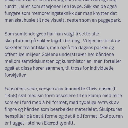
rundt i, eller som stasjoner i en løype. Slik kan de også
fungere som memoreringsteknikk der man knytter det
man skal huske til noe visuelt, nesten som en puggepark.
Som samlende grep har hun valgt å sette alle
skulpturene på sokler laget i betong. Vi kjenner bruk av
sokkelen fra antikken, men også fra dagens parker og
offentlige miljøer. Soklene understreker her båndene
mellom samtidskunsten og kunsthistorien, men forteller
også at disse hører sammen, til tross for individuelle
forskjeller.
Filosofens stein
,
versjon II
av
Jeannette Christensen
(f.
1958) skal med sin form assosiere til en klump med leire
som er i ferd med å bli formet, med tydelige avtrykk av
fingre og hånden som bearbeider materialet. Skulpturen
henspiller på det å forme og det å bli formet. Skulpturen
er hugget i steinen Ekerød syenitt.