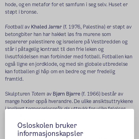
hode, og en metafor for et samfunn i seg selv. Huset er
støpt i bronse.
Football
av
Khaled Jarrar
(f. 1976, Palestina) er støpt av
betongbiter han har hakket løs fra murene som
separerer palestinere og israelere på Vestbredden og
står i påtagelig kontrast til den frie leken og
livsutfoldelsen man forbinder med fotball. Fotballen kan
også ligne en jordklode, og med sin globale utbredelse
kan fotballen gi håp om en bedre og mer fredelig
framtid.
Skulpturen
Totem
av
Bjørn Bjarre
(f. 1966) består av
mange hoder oppå hverandre. De ulike ansiktsuttrykkene
i karikert tegneseriespråk gir uttrykk for ulike følelser
som vi kjenner fra populærkulturelle symboler. Totem er
støpt i bronse.
Osloskolen bruker
informasjonskapsler
Skulpturen
Looking up, versjon II
av
Petter Hepsø
(f.