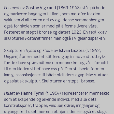
Fosteret
av
Gustav Vigeland
(1869-1943) står på hodet
og markerer inngangen til livet, som metafor for den
syklusen vi alle er en del av og i denne sammenhengen
også for skolen som er med på å forme livene våre.
Fosteret er støpt i bronse og datert 1923. En replikk av
skulpturen
Fosteret
finner man også i Vigelandsparken.
Skulpturen
Byste og klode
av
Istvan Lisztes
(f. 1942,
Ungarn) åpner med et stillferdig og innadvendt uttrykk
for de store spørsmålene om mennesket og vårt forhold
til den kloden vi befinner oss på. Den stiliserte formen
kan gi assosiasjoner til både oldtidens egyptiske statuer
og asiatisk skulptur. Skulpturen er støpt i bronse.
Huset
av
Hanne Tyrmi
(f. 1954) representerer mennesket
som et skapende og lekende individ. Med alle dets
konstruksjoner, trapper, vinduer, dører, innganger og
utganger er huset mer enn et hjem, den er også et slags